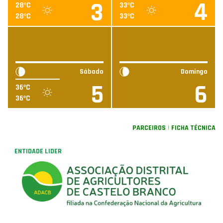
4
3
28
ºC
33
ºC
28
ºC
33
ºC
Sábado
Domingo
6
5
36
ºC
36
ºC
PARCEIROS
|
FICHA TÉCNICA
ENTIDADE LIDER