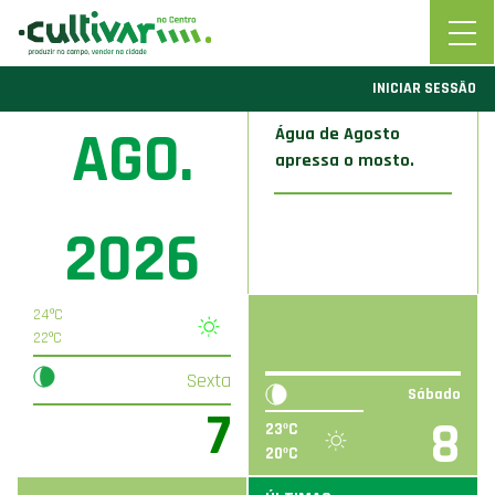
INICIAR SESSÃO
AGO.
Água de Agosto
apressa o mosto.
2026
24
ºC
22
ºC
Sexta
Sábado
7
8
23
ºC
20
ºC