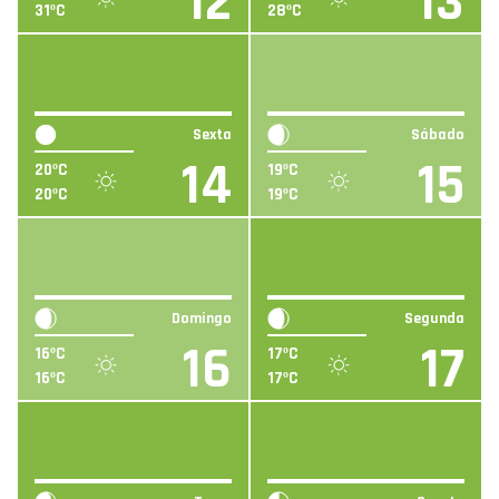
13
12
31
ºC
28
ºC
Sexta
Sábado
14
15
20
ºC
19
ºC
20
ºC
19
ºC
Domingo
Segunda
16
17
16
ºC
17
ºC
16
ºC
17
ºC