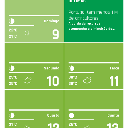
ÚLTIMAS
aliar
O projeto S4Agro
Portugal tem menos 1 M
Se
-19
de agricultores
Vit
A perda de recursos
Domingo
acompanha a diminuição do
nho na
A perda de recursos
A p
9
contributo da Agricultura para
acompanha a diminuição do
aco
22
ºC
o crescimento da economia. A
contributo da Agricultura para
con
21
ºC
riqueza criada pelo setor em
o crescimento da economia. A
o c
o do
2021 foi de 3,5 mil milhões de
riqueza criada pelo setor em
riq
ra para
euros quando, em 1980, o Val
2021 foi de 3,5 mil milhões de
202
mia. A
euros quando, em 1980, o Val
eur
or em
ões de
o Val
Segunda
Terça
10
11
25
ºC
30
ºC
25
ºC
30
ºC
Quarta
Quinta
31
ºC
28
ºC