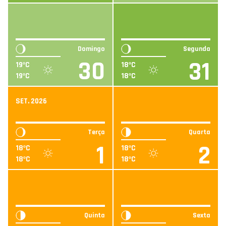
Domingo
Segunda
30
31
19
ºC
18
ºC
19
ºC
18
ºC
SET.
2026
Terça
Quarta
2
1
18
ºC
18
ºC
18
ºC
18
ºC
Quinta
Sexta