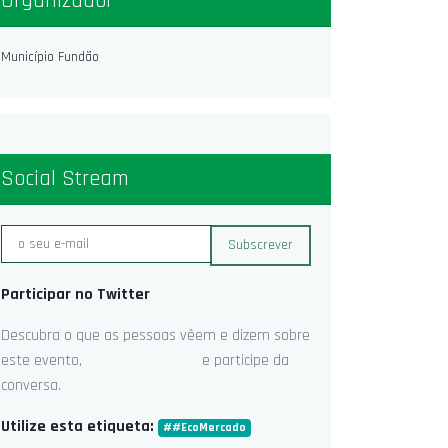
Organizador
Município Fundão
Social Stream
Subscrever
Participar no Twitter
Descubra o que as pessoas vêem e dizem sobre
este evento, e participe da
conversa.
Utilize esta etiqueta:
#
#EcoMercado